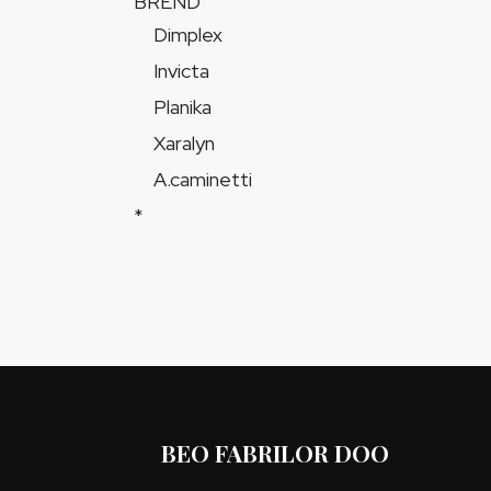
BREND
Dimplex
Invicta
Planika
Xaralyn
A.caminetti
*
BEO FABRILOR DOO