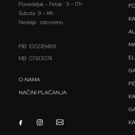
Ponedeljak – Petak : 9 – 17h
FO
Subota: 9 – 14h
KA
Nedelja: zatvoreno
AU
MA
PIB: 100289469
EL
MB: 07813074
GA
O NAMA
PE
NAČINI PLAĆANJA
KA
GA
KA