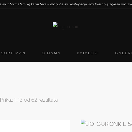
ke su informativnog karaktera – moguća su odstupanja od stvarnog izgleda proizv
ASORTIMAN
O NAMA
KATALOZI
GALER
Prikaz 1–12 od 62 rezultata