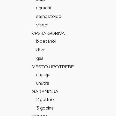
ugradni
samostojeći
viseći
VRSTA GORIVA
bioetanol
drvo
gas
MESTO UPOTREBE
napolju
unutra
GARANCIJA
2 godine
5 godina