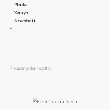
Planika
Xaralyn
A.caminetti
*
Prikazan jedan rezultat