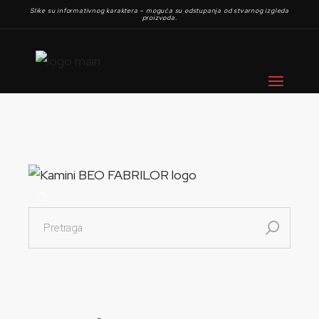
Slike su informativnog karaktera – moguća su odstupanja od stvarnog izgleda
proizvoda.