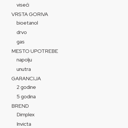
viseći
VRSTA GORIVA
bioetanol
drvo
gas
MESTO UPOTREBE
napolju
unutra
GARANCIJA
2 godine
5 godina
BREND
Dimplex
Invicta