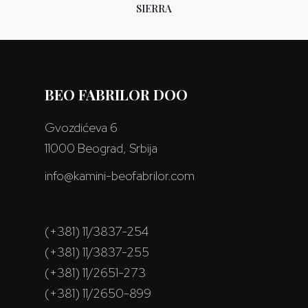
SIERRA
BEO FABRILOR DOO
Gvozdićeva 6
11000 Beograd, Srbija
info@kamini-beofabrilor.com
(+381) 11/3837-254
(+381) 11/3837-255
(+381) 11/2651-273
(+381) 11/2650-899