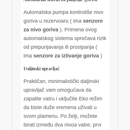
Automatska pumpa kontroliše nivo
goriva u rezervoaru ( ima
senzore
za nivo goriva
). Primena ovog
automatskog sistema sprečava rizik
od prepunjavanja ili prosipanja (
ima
senzore za izlivanje goriva
)
Daljinski upravljač
Praktičan, minimalistički daljinski
upravljač vam omogućava da
zapalite vatru i uključite Eko režim
da biste duže vremena uživali u
svom plamenu. Po želji, možete
birati između dva nivoa vatre; prvi