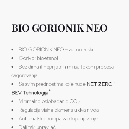
BIO GORIONIK NEO
BIO GORIONIK NEO – automatski
Gorivo: bioetanol
Bez dima ili neprijatnih mirisa tokom procesa
sagorevanja
Sa svim prednostima koje nude
NET ZERO
i
®
BEV Tehnologija
Minimalno oslobađanje CO
2
Regulacija visine plamena u dva nivoa
Automatska pumpa za dopunjavanje
Daljinski upravljač