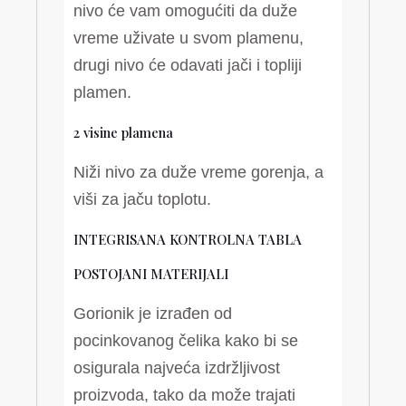
nivo će vam omogućiti da duže
vreme uživate u svom plamenu,
drugi nivo će odavati jači i topliji
plamen.
2 visine plamena
Niži nivo za duže vreme gorenja, a
viši za jaču toplotu.
INTEGRISANA KONTROLNA TABLA
POSTOJANI MATERIJALI
Gorionik je izrađen od
pocinkovanog čelika kako bi se
osigurala najveća izdržljivost
proizvoda, tako da može trajati