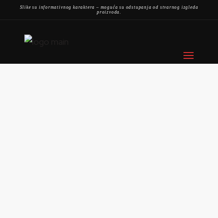
Slike su informativnog karaktera – moguća su odstupanja od stvarnog izgleda
proizvoda.