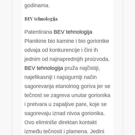
godinama.
BEV tehnologija
Patentirana
BEV tehnologija
Planikine bio kamine i bio gorionike
odvaja od konkurencije i čini ih
jednim od najnaprednijih proizvoda.
BEV tehnologija
pruža najčistiji,
najefikasniji i najsigurniji način
sagorevanja etanolnog goriva jer se
tečnost se zagreva unutar gorionika
i pretvara u zapaljive pare, koje se
sagorevaju iznad nivoa gorionika.
Ovo eliminiše direktan kontakt
između tečnosti i plamena. Jedini