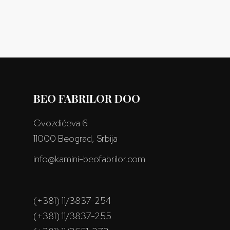
BEO FABRILOR DOO
Gvozdićeva 6
11000 Beograd, Srbija
info@kamini-beofabrilor.com
(+381) 11/3837-254
(+381) 11/3837-255