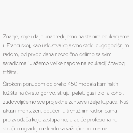
Znanje, koje i dalje unapređujemo na stalnim edukacijama
u Francuskoj, kao i iskustva koja smo stekli dugogodišnjim
radom, od prvog dana nesebično delimo sa svim
saradicima i ulažemo velike napore na edukaciji čitavog
tržišta.
Širokom ponudom od preko 450 modela kaminskih
ložišta na čvrsto gorivo, struju, pelet, gas i bio-alkohol,
zadovoljićemo sve projektne zahteve i želje kupaca. Naši
iskusni montažeri, obučeni u trenažnim radionicama
proizvođača koje zastupamo, uradiće profesionalno i
stručno ugradnju u skladu sa važećim normama i