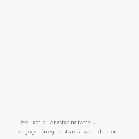
Beo Fabrilor je nastao na temelju
dugogodišnjeg iskustva osnivača i direktora