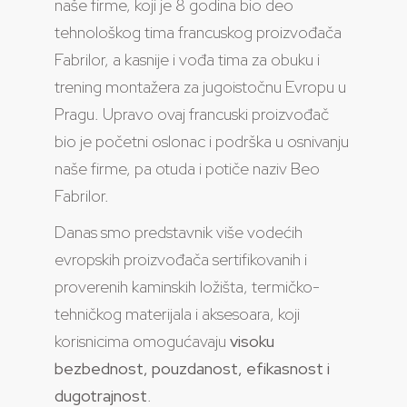
naše firme, koji je 8 godina bio deo
tehnološkog tima francuskog proizvođača
Fabrilor, a kasnije i vođa tima za obuku i
trening montažera za jugoistočnu Evropu u
Pragu. Upravo ovaj francuski proizvođač
bio je početni oslonac i podrška u osnivanju
naše firme, pa otuda i potiče naziv Beo
Fabrilor.
Danas smo predstavnik više vodećih
evropskih proizvođača sertifikovanih i
proverenih kaminskih ložišta, termičko-
tehničkog materijala i aksesoara, koji
korisnicima omogućavaju
visoku
bezbednost, pouzdanost, efikasnost i
dugotrajnost
.