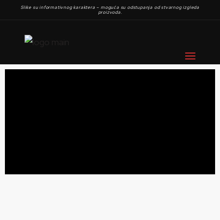
Slike su informativnog karaktera – moguća su odstupanja od stvarnog izgleda
proizvoda.