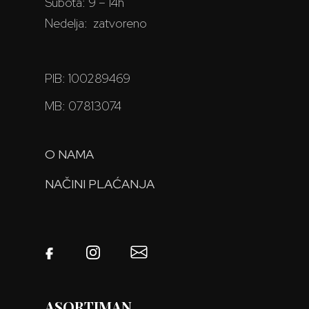
Subota: 9 – 14h
Nedelja: zatvoreno
PIB: 100289469
MB: 07813074
O NAMA
NAČINI PLAĆANJA
ASORTIMAN