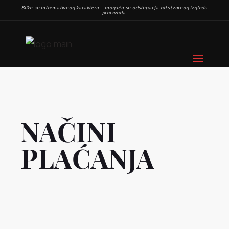
Slike su informativnog karaktera – moguća su odstupanja od stvarnog izgleda
proizvoda.
NAČINI
PLAĆANJA