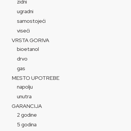
zidni
ugradni
samostojeći
viseći
VRSTA GORIVA
bioetanol
drvo
gas
MESTO UPOTREBE
napolju
unutra
GARANCIJA
2 godine
5 godina