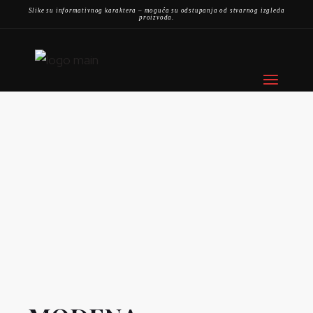
Slike su informativnog karaktera – moguća su odstupanja od stvarnog izgleda
proizvoda.