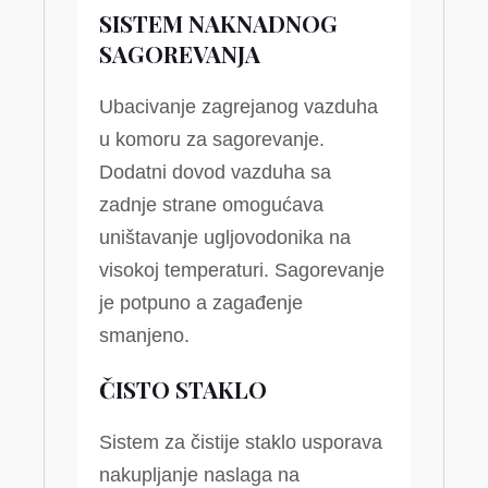
SISTEM NAKNADNOG
SAGOREVANJA
Ubacivanje zagrejanog vazduha
u komoru za sagorevanje.
Dodatni dovod vazduha sa
zadnje strane omogućava
uništavanje ugljovodonika na
visokoj temperaturi. Sagorevanje
je potpuno a zagađenje
smanjeno.
ČISTO STAKLO
Sistem za čistije staklo usporava
nakupljanje naslaga na