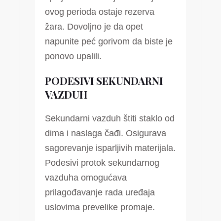
ovog perioda ostaje rezerva
žara. Dovoljno je da opet
napunite peć gorivom da biste je
ponovo upalili.
PODESIVI SEKUNDARNI
VAZDUH
Sekundarni vazduh štiti staklo od
dima i naslaga čađi. Osigurava
sagorevanje isparljivih materijala.
Podesivi protok sekundarnog
vazduha omogućava
prilagođavanje rada uređaja
uslovima prevelike promaje.