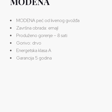
MODENA
MODENA peć od livenog gvožđa
Završna obrada: emajl
Produženo gorenje – 8 sati
Gorivo: drvo
Energetska klasa A
Garancija 5 godina