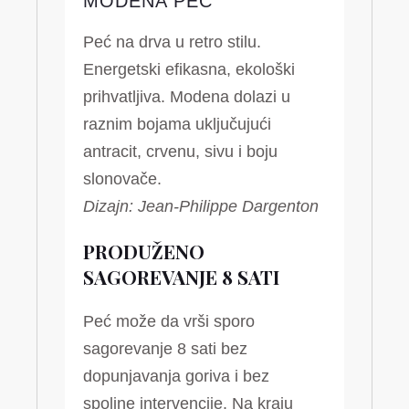
MODENA PEĆ
Peć na drva u retro stilu.
Energetski efikasna, ekološki
prihvatljiva. Modena dolazi u
raznim bojama uključujući
antracit, crvenu, sivu i boju
slonovače.
Dizajn: Jean-Philippe Dargenton
PRODUŽENO
SAGOREVANJE 8 SATI
Peć može da vrši sporo
sagorevanje 8 sati bez
dopunjavanja goriva i bez
spoljne intervencije. Na kraju