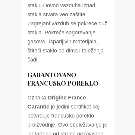
staklu.Dovod vazduha iznad
stakla stvara veo zaštite.
Zagrejani vazduh se pokreće duž
stakla. Pokreće sagorevanje
gasova i isparljivih materijala,
štiteći staklo od dima i taloženja
čađi.
GARANTOVANO
FRANCUSKO POREKLO
Oznaka
Origine France
Garantie
je jedini sertifikat koji
potvrđuje francusko poreklo
proizvodnje. Ovo obeležavanje je
potvrđeno od strane nezavisnog