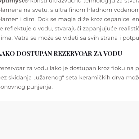
Optimyst®
koristi ultrazvučnu tehnologiju za stvar
lamena na svetu, s ultra finom hladnom voden
lamen i dim. Dok se magla diže kroz cepanice, emi
e reflektuje o vodu, stvarajući zapanjujuće realist
ima. Vatra se može se videti sa svih strana i pot
LAKO DOSTUPAN REZERVOAR ZA VODU
ezervoar za vodu lako je dostupan kroz fioku na pr
ez skidanja „užarenog“ seta keramičkih drva može 
onovnog punjenja.