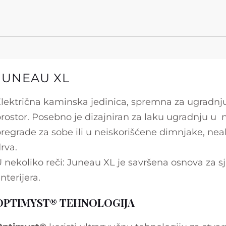
JUNEAU XL
lektrična kaminska jedinica, spremna za ugradnju
rostor. Posebno je dizajniran za laku ugradnju u n
regrade za sobe ili u neiskorišćene dimnjake, nea
rva.
 nekoliko reči: Juneau XL je savršena osnova za s
nterijera.
OPTIMYST® TEHNOLOGIJA