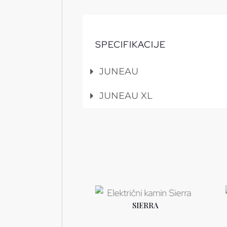
SPECIFIKACIJE
JUNEAU
JUNEAU XL
PRISM
SIERRA
PROČITAJTE
P
JOŠ
TE