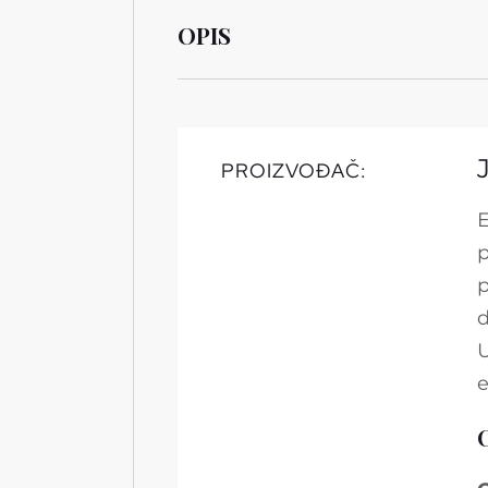
OPIS
PROIZVOĐAČ:
E
p
p
d
U
e