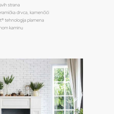
vih strana
eramička drvca, kamenčići
t® tehnologija plamena
samom kaminu