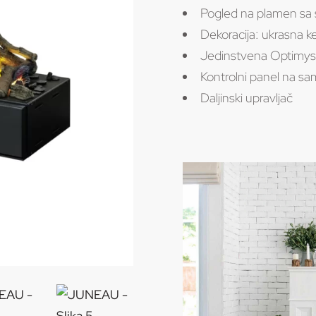
Pogled na plamen sa s
Dekoracija: ukrasna k
Jedinstvena Optimys
Kontrolni panel na 
Daljinski upravljač