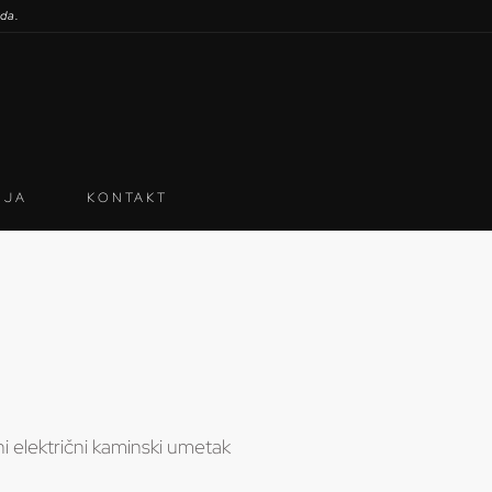
oda.
IJA
KONTAKT
 električni kaminski umetak