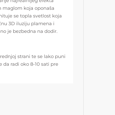
anje najrealnijeg efekta
om maglom koja oponaša
tuje se topla svetlost koja
ičnu 3D iluziju plamena i
puno je bezbedna na dodir.
ednjoj strani te se lako puni
da radi oko 8-10 sati pre