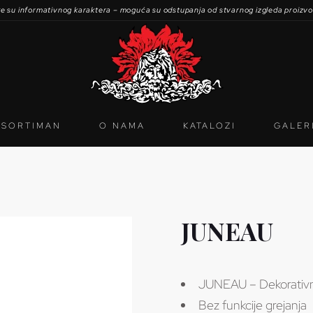
ke su informativnog karaktera – moguća su odstupanja od stvarnog izgleda proizv
ASORTIMAN
O NAMA
KATALOZI
GALER
JUNEAU
JUNEAU – Dekorativni
Bez funkcije grejanja