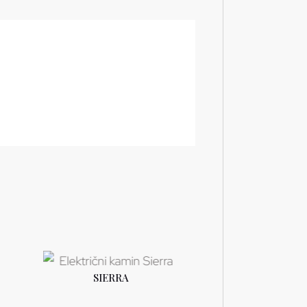
SIERRA
PROČITAJTE
PROČITAJTE
JOŠ
JOŠ
IGNITE X