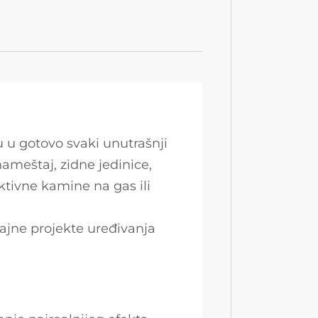
 u gotovo svaki unutrašnji
ameštaj, zidne jedinice,
ktivne kamine na gas ili
jajne projekte uređivanja