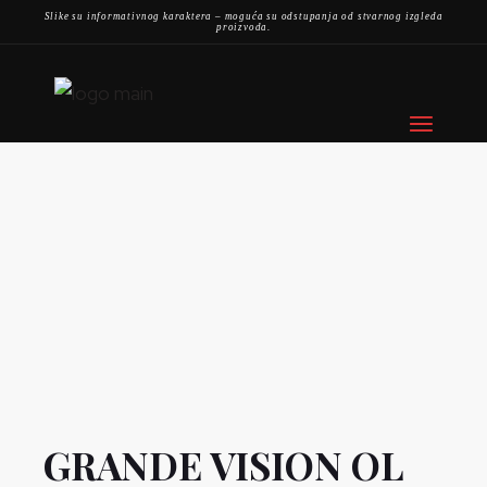
Slike su informativnog karaktera – moguća su odstupanja od stvarnog izgleda
proizvoda.
GRANDE VISION OL