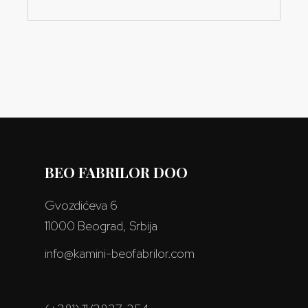
BEO FABRILOR DOO
Gvozdićeva 6
11000 Beograd, Srbija
info@kamini-beofabrilor.com