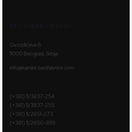
BEO FABRILOR DOO
Gvozdićeva 6
11000 Beograd, Srbija
info@kamini-beofabrilor.com
(+381) 11/3837-254
(+381) 11/3837-255
(+381) 11/2651-273
(+381) 11/2650-899