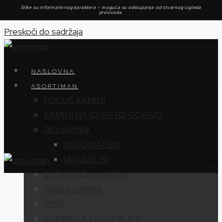
Slike su informativnog karaktera – moguća su odstupanja od stvarnog izgleda
proizvoda.
Preskoči do sadržaja
NASLOVNA
ASORTIMAN
FOCUS KAMINI
KAMINI NA ČVRSTO GORIVO
BIO KAMINI
AUTOMATSKI
MANUELNI
ELEKTRIČNI KAMINI
GASNI KAMINI
PEĆI
KAMINI ZA EKSTERIJER