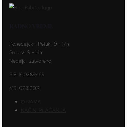
RADNO VREME
Ponedeljak – Petak : 9 – 17h
Subota: 9 – 14h
Nedelja: zatvoreno
PIB: 100289469
MB: 07813074
O NAMA
NAČINI PLAĆANJA